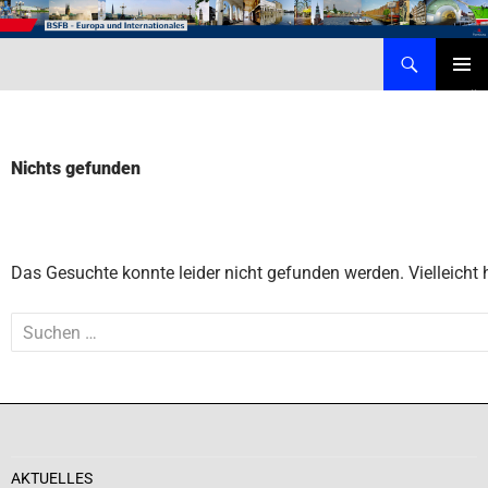
Zum
Inhalt
Suchen
Behörde für Schule, Familie und Berufsbildung – Internationales
springen
PRIMÄR
MENÜ
Nichts gefunden
Das Gesuchte konnte leider nicht gefunden werden. Vielleicht h
Suchen
nach:
AKTUELLES