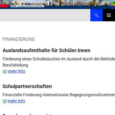
Zum
Inhalt
Suchen
Behörde für Schule, Familie und Berufsbildung – Internationales
springen
PRIMÄR
MENÜ
FINANZIERUNG
Auslandsaufenthalte für Schüler:innen
Förderung eines Schulbesuches im Ausland durch die Behörde 
Berufsbildung
mehr Info
Schulpartnerschaften
Finanzielle Förderung internationaler Begegnungsmaßnahmen 
mehr Info