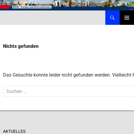
Zum
Inhalt
Suchen
Behörde für Schule, Familie und Berufsbildung – Internationales
springen
PRIMÄR
MENÜ
Nichts gefunden
Das Gesuchte konnte leider nicht gefunden werden. Vielleicht h
Suchen
nach:
AKTUELLES