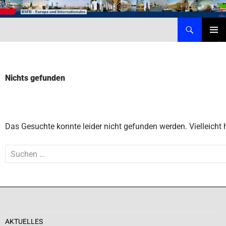
Zum
Inhalt
Suchen
Behörde für Schule, Familie und Berufsbildung – Internationales
springen
PRIMÄR
MENÜ
Nichts gefunden
Das Gesuchte konnte leider nicht gefunden werden. Vielleicht h
Suchen
nach:
AKTUELLES