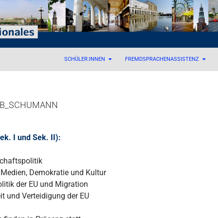
 – Internationales
SCHÜLER:INNEN
FREMDSPRACHENASSISTENZ
HB_SCHUMANN
k. I und Sek. II):
chaftspolitik
 Medien, Demokratie und Kultur
itik der EU und Migration
it und Verteidigung der EU