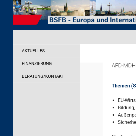
Zum
Inhalt
springen
Suchen
Behörde für Schule, Familie und Berufsbildung
Internationales
AKTUELLES
FINANZIERUNG
AFD-MD
BERATUNG/KONTAKT
Themen (Se
EU-Wirts
Bildung,
Außenpol
Sicherhe