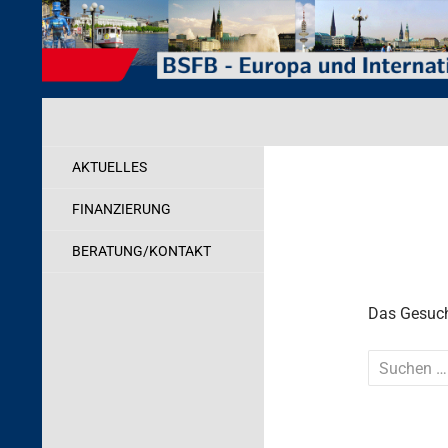
Zum
Inhalt
springen
Suchen
Behörde für Schule, Familie und Berufsbildung
Internationales
AKTUELLES
FINANZIERUNG
BERATUNG/KONTAKT
Das Gesucht
Suchen
nach: