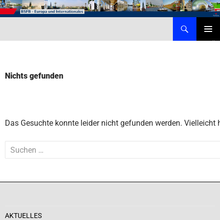
Zum
Inhalt
Suchen
Behörde für Schule, Familie und Berufsbildung – Internationales
springen
PRIMÄR
MENÜ
Nichts gefunden
Das Gesuchte konnte leider nicht gefunden werden. Vielleicht h
Suchen
nach:
AKTUELLES