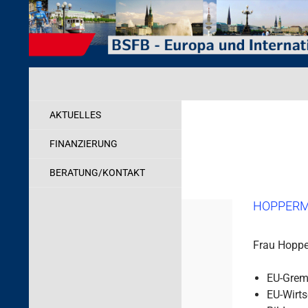
Zum
Inhalt
springen
Suchen
Behörde für Schule, Familie und Berufsbildung
Internationales
AKTUELLES
FINANZIERUNG
BERATUNG/KONTAKT
HOPPERM
Frau Hoppe
EU-Grem
EU-Wirts