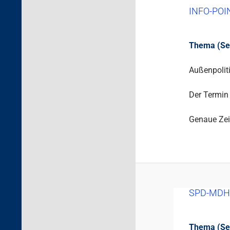
INFO-POI
Thema (Sek.
Außenpoliti
Der Termin 
Genaue Zei
SPD-MDH
Thema (Sek.