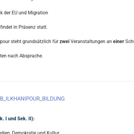
ik der EU und Migration
findet in Präsenz statt.
ipour steht grundsätzlich für
zwei
Veranstaltungen an
einer
Schu
ten nach Absprache.
B_ILKHANIPOUR_BILDUNG
 I und Sek. II):
edien, Demokratie und Kultur