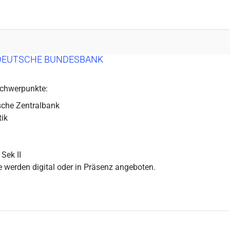
DEUTSCHE BUNDESBANK
chwerpunkte:
sche Zentralbank
tik
 Sek II
 werden digital oder in Präsenz angeboten.