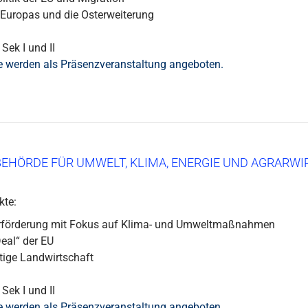
Europas und die Osterweiterung
Sek I und II
e werden als Präsenzveranstaltung angeboten.
EHÖRDE FÜR UMWELT, KLIMA, ENERGIE UND AGRARW
te:
rförderung mit Fokus auf Klima- und Umweltmaßnahmen
eal“ der EU
tige Landwirtschaft
Sek I und II
e werden als Präsenzveranstaltung angeboten.