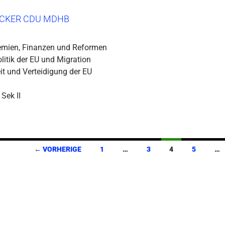
CKER CDU MDHB
emien, Finanzen und Reformen
itik der EU und Migration
it und Verteidigung der EU
 Sek II
tion
← VORHERIGE
1
…
3
4
5
…