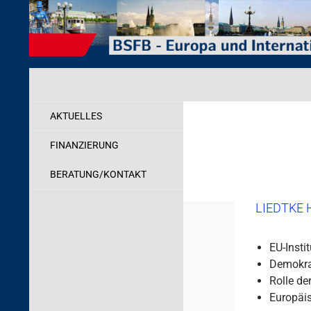
Zum
Inhalt
springen
Suchen
Behörde für Schule, Familie und Berufsbildung
Internationales
AKTUELLES
FINANZIERUNG
BERATUNG/KONTAKT
LIEDTKE 
EU-Insti
Demokrat
Rolle de
Europäis