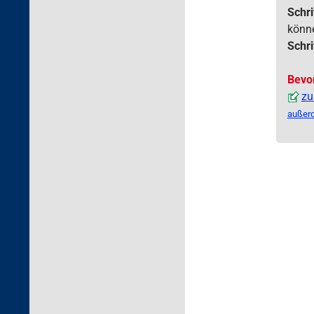
Schri
könn
Schri
Bevo
zu
außerd