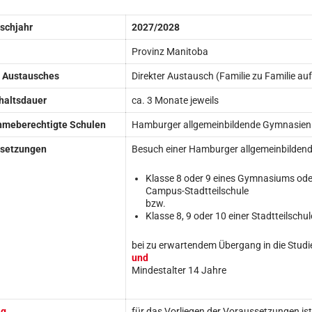
schjahr
2027/2028
Provinz Manitoba
s Austausches
Direkter Austausch (Familie zu Familie auf
haltsdauer
ca. 3 Monate jeweils
hmeberechtigte Schulen
Hamburger allgemeinbildende Gymnasien 
setzungen
Besuch einer Hamburger allgemeinbildend
Klasse 8 oder 9 eines Gymnasiums ode
Campus-Stadtteilschule
bzw.
Klasse 8, 9 oder 10 einer Stadtteilschul
bei zu erwartendem Übergang in die Studi
und
Mindestalter 14 Jahre
ag
für das Vorliegen der Voraussetzungen is