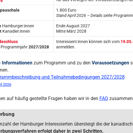
pauschale
1.800 Euro
Stand April 2026 – Details siehe Program
e
Hamburger:innen
Ende August 2027
t
Kanadier:innen
Mitte März 2028
eschluss
Interessent:innen können sich vom
19.05.
s Programmjahr
2027/2028
anmelden.
e Informationen
zum Programm und zu den
Voraussetzungen
s
men.
rammbeschreibung und Teilnahmebedingungen 2027/2028
il 2026
en auf häufig gestellte Fragen haben wir in den
FAQ
zusammenge
erbung
nzahl der Hamburger Interessierten übersteigt die der kanadisc
bungsverfahren erfolgt daher in zwei Schritten.