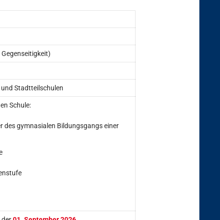
 Gegenseitigkeit)
und Stadtteilschulen
en Schule:
r des gymnasialen Bildungsgangs einer
e
enstufe
t der
01. September 2026