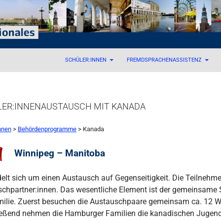
 – Internationales
SCHÜLER:INNEN
FREMDSPRACHENASSISTENZ
ER:INNENAUSTAUSCH MIT KANADA
nnen
>
Behördenprogramme
> Kanada
Winnipeg – Manitoba
elt sich um einen Austausch auf Gegenseitigkeit. Die Teilnehm
chpartner:innen. Das wesentliche Element ist der gemeinsame 
ilie. Zuerst besuchen die Austauschpaare gemeinsam ca. 12 W
eßend nehmen die Hamburger Familien die kanadischen Jugend