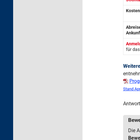
Kosten
Abreis
Ankunf
Anmeld
für da
Weiter
entneh
Prog
Stand Apr
Antwort
Bew
Die A
Bewer