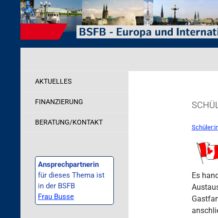
Zum
Inhalt
springen
Suchen
Behörde für Schule, Familie und Berufsbildung
Internationales
AKTUELLES
FINANZIERUNG
SCHÜL
BERATUNG/KONTAKT
Schüler:i
Ansprechpartnerin
für dieses Thema ist
Es hand
in der BSFB
Austaus
Frau Busse
Gastfam
anschli