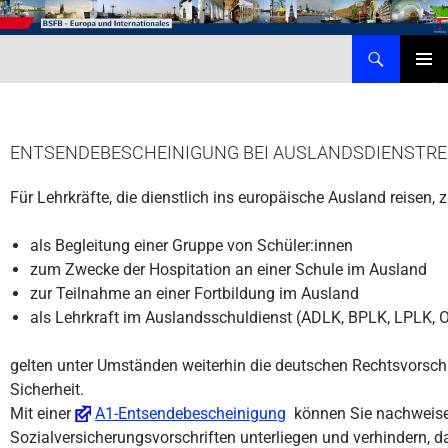
Zum
Inhalt
Suchen
Behörde für Schule, Familie und Berufsbildung – Internationales
springen
PRIMÄR
MENÜ
ENTSENDEBESCHEINIGUNG BEI AUSLANDSDIENSTRE
Für Lehrkräfte, die dienstlich ins europäische Ausland reisen, z
als Begleitung einer Gruppe von Schüler:innen
zum Zwecke der Hospitation an einer Schule im Ausland
zur Teilnahme an einer Fortbildung im Ausland
als Lehrkraft im Auslandsschuldienst (ADLK, BPLK, LPLK, 
gelten unter Umständen weiterhin die deutschen Rechtsvorschr
Sicherheit.
Mit einer
A1-Entsendebescheinigung
können Sie nachweise
Sozialversicherungsvorschriften unterliegen und verhindern, d